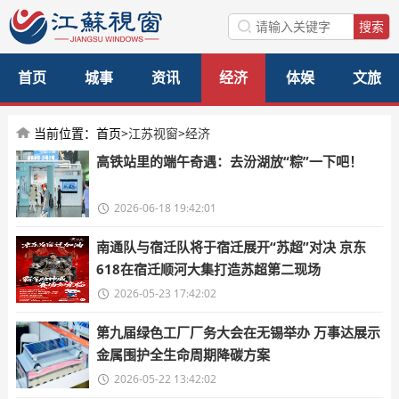
首页
城事
资讯
经济
体娱
文旅
美食
公益
访谈
当前位置：首页>
江苏视窗
>
经济
高铁站里的端午奇遇：去汾湖放“粽”一下吧！
2026-06-18 19:42:01
南通队与宿迁队将于宿迁展开“苏超”对决 京东
618在宿迁顺河大集打造苏超第二现场
2026-05-23 17:42:02
第九届绿色工厂厂务大会在无锡举办 万事达展示
金属围护全生命周期降碳方案
2026-05-22 13:42:02