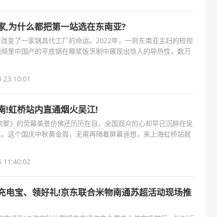
家,为什么都把第一站选在东南亚?
改变了一家锅具代工厂的命运。2022年，一则东南亚主妇的短视
视频里中国产的平底锅在椰浆饭烹制中展现出惊人的导热性，数万
 buy”的评论激发
 23:10:01
南!虹桥站内直通烟火吴江!
场欢聚》的荧幕美景仿佛还历历在目，全国观众的心却早已沉醉在吴
里。这个国庆中秋黄金周，无需再隔着屏幕遥想，来上海虹桥站就
“不一样”
 11:40:02
充电宝、领好礼!京东联合米物南通苏超活动现场推