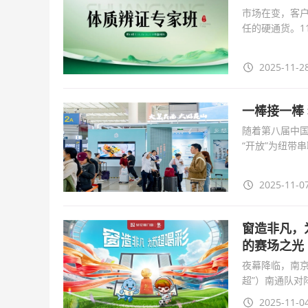
市场在变，客
任的硬通货。1
功！本期课程我
2025-11-28
一棒接一棒
随着第八届中
“开放”为纽带
2A检票口旁的
2025-11-07
窗造非凡，
的赛场之光
夜幕降临，南京
超”）南通队
斯门窗以“窗造
2025-11-04