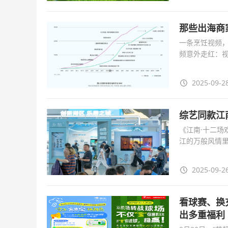
那些出海商
一条烹饪视频，
频意外走红：
条“Where to
2025-09-28
综艺同款江
《江南·十二
江的万般风情
能提前邂逅一个
2025-09-26
看球赛、换
出多重福利