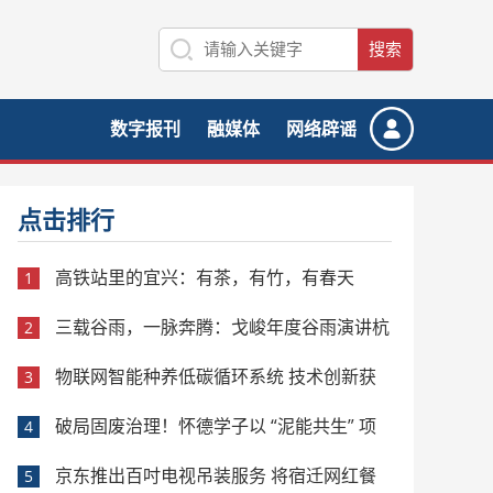
数字报刊
融媒体
网络辟谣
点击排行
高铁站里的宜兴：有茶，有竹，有春天
1
三载谷雨，一脉奔腾：戈峻年度谷雨演讲杭
2
州开讲，已成民企转型思想IP
物联网智能种养低碳循环系统 技术创新获
3
行业高度认可——智慧农业新突破 打造稻渔共生
破局固废治理！怀德学子以 “泥能共生” 项
4
绿色样板
目书写环保科创答卷
京东推出百吋电视吊装服务 将宿迁网红餐
5