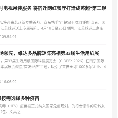
吋电视吊装服务 将宿迁网红餐厅打造成苏超“第二现
迁队将迎来苏超新赛季首战。京东携手“西楚霸王项羽”的扮演者、著
江苏球迷送上专属福利。4月18日至26日期间，江苏球迷上京东
观赛焕新
 09:54:01
市场领先，维达多品牌矩阵亮相第33届生活用纸展
5日，第33届生活用纸国际科技展览会（CIDPEX 2026）在南京国际
本届展会聚焦“首发经济”主题，吸引了来自全球1000多家企业、4
作为国民生活用
 16:06:02
可按需选择多种疫苗
病毒（HPV）疫苗被正式纳入国家免疫规划，为符合条件的适龄女
书包、文具之