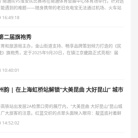
苏超”南通队VS淮安队比赛将在南通体育会展中心体育场举行。针对远
可能遇到的难题——随身携带的老旧充电宝无法通过机场、火车站
IIIW米
 16:49:18
第二届旗袍秀
体育和旅游局主办，金山街道支持、畅享品牌策划倾力打造的《民
畿》旗袍秀，定于2025年9月20日，在镇江京畿路正式亮相！届
旗袍的表演者将漫步
 10:40:01
韵 | 在上海虹桥站解锁“大美昆曲 大好昆山” 城市
高铁站出发层2A检票口旁的展厅内，“大美昆曲 大好昆山”昆山城
了广大旅客的注意。红蓝交织的点翠头面映入眼帘：靛蓝底衬着鲜
又艳丽，路过的
 14:52:02