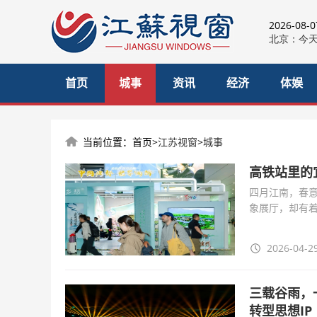
2026-08-
首页
城事
资讯
经济
体娱
当前位置：首页>
江苏视窗
>
城事
高铁站里的
四月江南，春意
象展厅，却有
展厅里还有竹
2026-04-29
三载谷雨，
转型思想IP