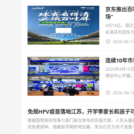
京东推出百
场”
4月18日，宿
名演员何润东为
APP搜索“大屏
2026-04-17
连续10年
2026年4月1
博览中心开幕。
万余名观众。
2026-04-16
免规HPV疫苗落地江苏，开学季家长和孩子
根据国家疾控局等七部门联合发布的实施方案，人乳头瘤
孩免费接种。随着新学期即将启幕，家长们在为孩子准备