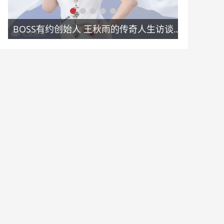
BOSS有约创始人 王秋雨的传奇人生访谈实录
中国商人之采猫中式国服创始人，浙商“钮建生先生”专访录