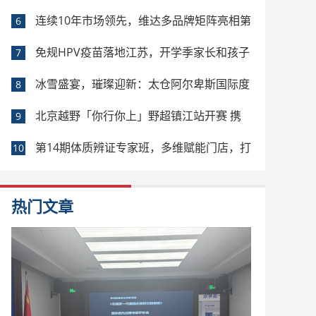
厅打造成苏超“第二现场”
连续10年市场领先，维达多品牌矩阵亮相第
6
33届生活用纸展
免规HPV疫苗落地江苏，开学季家长和孩子
7
可按需选择多种疫苗
冰雪盛宴，璀璨迎新：太仓阿尔卑斯国际度
8
假区邀您共度冰雪中国年
北京越野「你行你上」野超镇江站开赛 携
9
手江苏车主肆意开野
第14期体质辨证专家班，多维赋能门店，打
10
造行业养生专家
热门文章