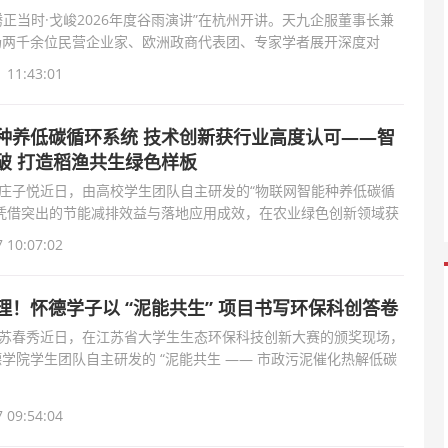
奔腾正当时·戈峻2026年度谷雨演讲”在杭州开讲。天九企服董事长兼
场两千余位民营企业家、欧洲政商代表团、专家学者展开深度对
新时代民营企
 11:43:01
种养低碳循环系统 技术创新获行业高度认可——智
破 打造稻渔共生绿色样板
/庄子悦近日，由高校学生团队自主研发的“物联网智能种养低碳循
，凭借突出的节能减排效益与落地应用成效，在农业绿色创新领域获
高度认可。该
 10:07:02
理！怀德学子以 “泥能共生” 项目书写环保科创答卷
/苏春秀近日，在江苏省大学生生态环保科技创新大赛的颁奖现场，
学院学生团队自主研发的 “泥能共生 —— 市政污泥催化热解低碳
” 项目
 09:54:04