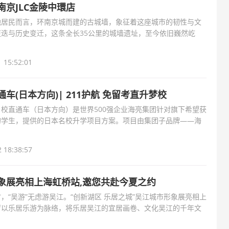
索南京JLC金陵中環店
地居民而言，环南京城而建的古城墙，象征着这座城市的韧性与文
迭与历史变迁，这条全长35公里的城墙遗址，至今依旧巍然屹
墙”始建于明代洪
 15:52:01
车(日本方向)| 211护航 免留考直升梦校
校直通车（日本方向）是世界500强企业海亮集团针对旗下希望获
的学生，提供的日本名校升学项目方案。项目由集团子品牌——海
托中国矿业大
 18:38:57
象展亮相上海虹桥站,邀您共赴今夏之约
，“吴游”无虑游吴江。“创新湖区 乐居之城”吴江城市形象展亮相上
厅以乐居乐游为脉络，将乐居吴江的宜居画卷、文化吴江的千年文
的锦绣