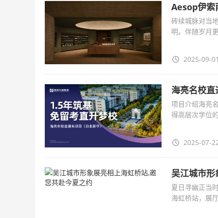
Aesop伊
砖续城脉对当
明。伴随岁月更
立。“南京明城
2025-09-01
海亮名校直通
项目介绍海亮名
得高层次学位
亮生涯教育委
2025-07-22
吴江城市形
夏日寻幽正当时
海虹桥站，展
脉、丝韵吴江