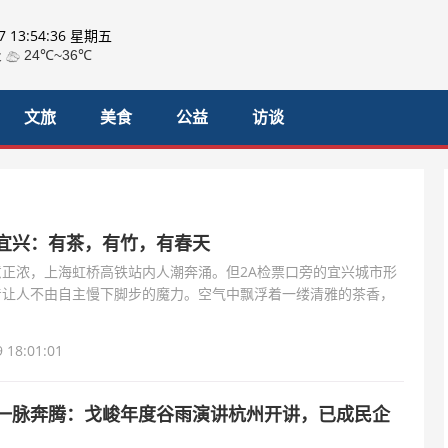
07 13:54:37 星期五
文旅
美食
公益
访谈
宜兴：有茶，有竹，有春天
正浓，上海虹桥高铁站内人潮奔涌。但2A检票口旁的宜兴城市形
着让人不由自主慢下脚步的魔力。空气中飘浮着一缕清雅的茶香，
林掩映、溶洞花影
 18:01:01
一脉奔腾：戈峻年度谷雨演讲杭州开讲，已成民企