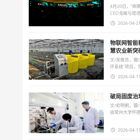
4月20日，“
CEO戈峻与现
话，共同探寻
2026-04-21
物联网智能
慧农业新突
文/吴敬苏，摄
环系统”项目
得广泛关注与
2026-04-17
破局固废治
文/俞明俐，摄
由常州大学怀德
资源化利用平台
2026-04-17