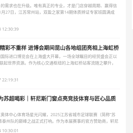
户的需求也在升级。唯有真正的专业，才是门店穿越周期、赢得信
1月27日，江苏常州站，双盈之家第14期体质辨证专家班圆满成
庆祝建军99周年暨老兵时空应急救援训练基地揭牌启动仪式在杭隆重举行
们聚焦“技术落地”
 12:30:39
 精彩不重样 进博会期间昆山各地组团亮相上海虹桥
国国际进口博览会在上海盛大开幕，一场全球瞩目的经贸盛会正以
串联起世界资源。作为核心交通枢纽的上海虹桥站客流随之攀升，
昆山城市形
 22:19:31
为苏超喝彩｜轩尼斯门窗点亮竞技体育与匠心品质
奥体中心体育场星光闪耀，2025江苏省城市足球联赛（简称“苏
对阵泰州队的巅峰之战正式打响。作为本届赛事的官方赞助商，轩尼
非凡，为苏超喝彩
 10:30:01