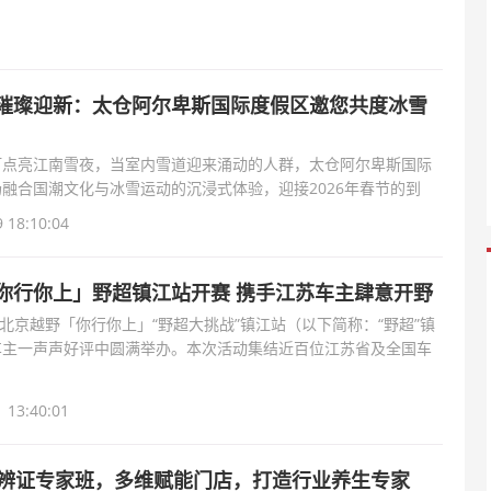
璀璨迎新：太仓阿尔卑斯国际度假区邀您共度冰雪
灯点亮江南雪夜，当室内雪道迎来涌动的人群，太仓阿尔卑斯国际
融合国潮文化与冰雪运动的沉浸式体验，迎接2026年春节的到
是冰雪欢乐的汇聚
 18:10:04
你行你上」野超镇江站开赛 携手江苏车主肆意开野
0日，北京越野「你行你上」“野超大挑战”镇江站（以下简称：“野超”镇
车主一声声好评中圆满举办。本次活动集结近百位江苏省及全国车
期两天的精彩
 13:40:01
质辨证专家班，多维赋能门店，打造行业养生专家