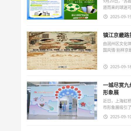
9月20日，“
道而来的球迷
安检，京东联合M
2025-09-19
镇江京畿路
由润州区文化
国风情·别样京
时，身着各式
2025-09-18
一城尽赏九州
形象展
近日，上海虹桥
市形象展吸引
亮红饰，精巧
2025-09-10