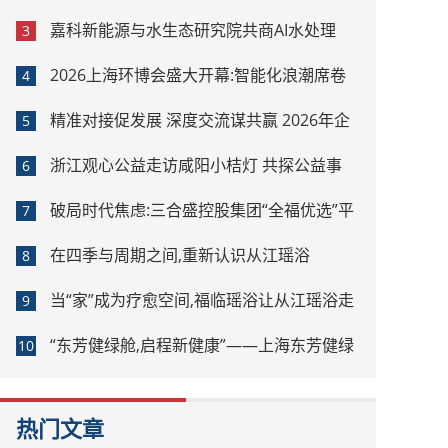
嘉科新能源与水生态研究院共商AI水处理
3
2026上海环博会盛大开幕:智能化浪潮席卷
4
环保产业
精准对接促发展 深度交流谋共赢 2026年企
5
业投融资交流活动第二期圆满举行
浙江观心公益走访咸阳小桔灯 共探公益事
6
业可持续发展新路径
破局时代焦虑:三合盛控股集团“全福优选”平
7
台正式启航
在四季与周期之间,重新认识从江瑶浴
8
当“家”成为疗愈空间,福临瑶浴让从江瑶浴走
9
进日常生活
“东芳健绿舱,启程新健康”——上海东芳健绿
10
AI智能养身舱品牌发布会圆满成功
热门文章