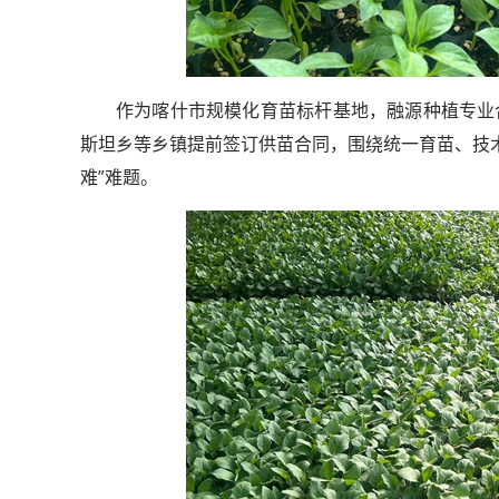
作为喀什市规模化育苗标杆基地，融源种植专业
斯坦乡等乡镇提前签订供苗合同，围绕统一育苗、技
难”难题。