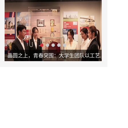
晶圆之上，青春突围：大学生团队以工艺革新助力新未来
破局固废治理！怀德学子以 “泥能共生” 项目书写环保科创答卷