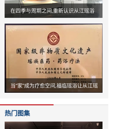
在四季与周期之间,重新认识从江瑶浴
当“家”成为疗愈空间,福临瑶浴让从江瑶
浴走进日常生活
热门图集