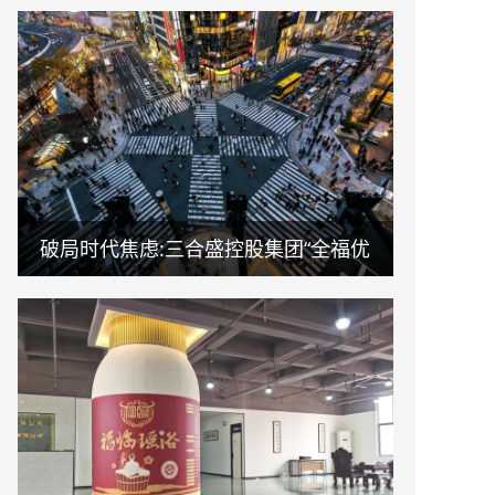
破局时代焦虑:三合盛控股集团“全福优
选”平台正式启航