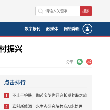
数字报刊
融媒体
网络辟谣
村振兴
微信
微博
分享
点击排行
不止于护肤，珈芮宝陪你开启长期养肤之旅
1
嘉科新能源与水生态研究院共商AI水处理
2