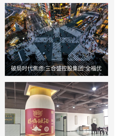
破局时代焦虑:三合盛控股集团“全福优
选”平台正式启航