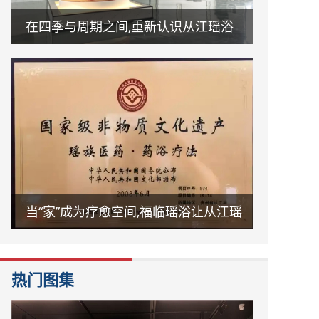
在四季与周期之间,重新认识从江瑶浴
当“家”成为疗愈空间,福临瑶浴让从江瑶
浴走进日常生活
热门图集