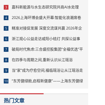
嘉科新能源与水生态研究院共商AI水处理
3
2026上海环博会盛大开幕:智能化浪潮席卷
4
环保产业
精准对接促发展 深度交流谋共赢 2026年企
5
业投融资交流活动第二期圆满举行
浙江观心公益走访咸阳小桔灯 共探公益事
6
业可持续发展新路径
破局时代焦虑:三合盛控股集团“全福优选”平
7
台正式启航
在四季与周期之间,重新认识从江瑶浴
8
当“家”成为疗愈空间,福临瑶浴让从江瑶浴走
9
进日常生活
“东芳健绿舱,启程新健康”——上海东芳健绿
10
AI智能养身舱品牌发布会圆满成功
热门文章