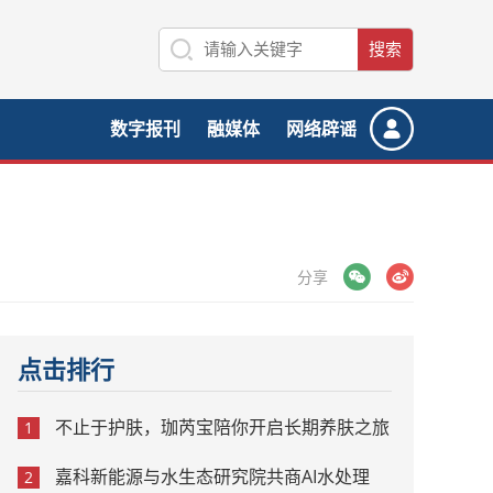
数字报刊
融媒体
网络辟谣
微信
微博
分享
点击排行
不止于护肤，珈芮宝陪你开启长期养肤之旅
1
嘉科新能源与水生态研究院共商AI水处理
2