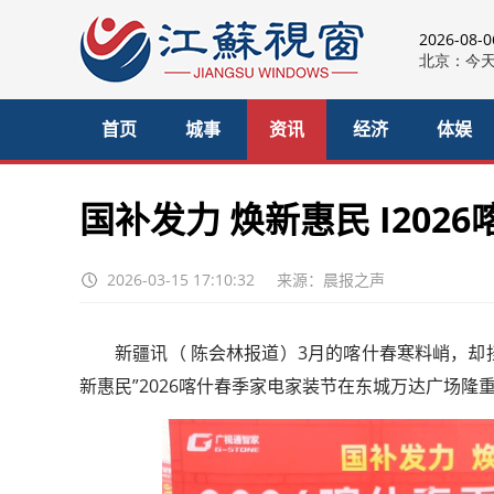
2026-08-
首页
城事
资讯
经济
体娱
国补发力 焕新惠民 I20
2026-03-15 17:10:32
来源：晨报之声
新疆讯（ 陈会林报道）3月的喀什春寒料峭，却
新惠民”2026喀什春季家电家装节在东城万达广场隆