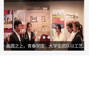
晶圆之上，青春突围：大学生团队以工艺革新助力新未来
破局固废治理！怀德学子以 “泥能共生” 项目书写环保科创答卷