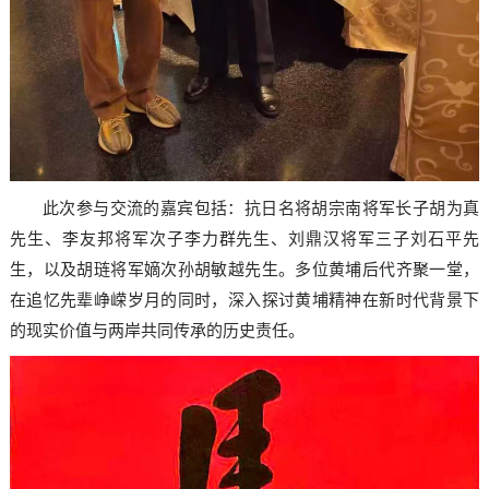
此次参与交流的嘉宾包括：抗日名将胡宗南将军长子胡为真
先生、李友邦将军次子李力群先生、刘鼎汉将军三子刘石平先
生，以及胡琏将军嫡次孙胡敏越先生。多位黄埔后代齐聚一堂，
在追忆先辈峥嵘岁月的同时，深入探讨黄埔精神在新时代背景下
的现实价值与两岸共同传承的历史责任。