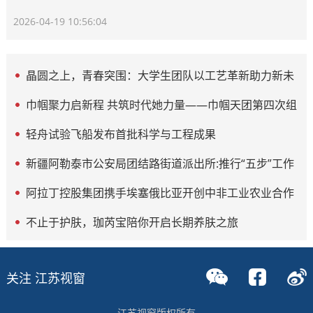
2026-04-19 10:56:04
晶圆之上，青春突围：大学生团队以工艺革新助力新未
来
巾帼聚力启新程 共筑时代她力量——巾帼天团第四次组
委会筹备会圆满举办
轻舟试验飞船发布首批科学与工程成果
新疆阿勒泰市公安局团结路街道派出所:推行“五步”工作
法 打造新时代“枫”景线
阿拉丁控股集团携手埃塞俄比亚开创中非工业农业合作
新篇章
不止于护肤，珈芮宝陪你开启长期养肤之旅
关注 江苏视窗
江苏视窗版权所有