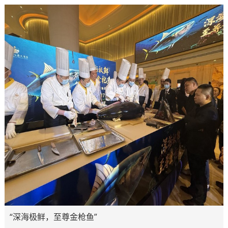
“深海极鲜，至尊金枪鱼”