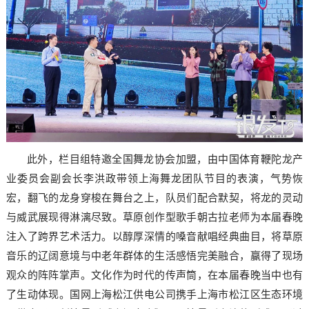
此外，栏目组特邀全国舞龙协会加盟，由中国体育鞭陀龙产
业委员会副会长李洪政带领上海舞龙团队节目的表演，气势恢
宏，翻飞的龙身穿梭在舞台之上，队员们配合默契，将龙的灵动
与威武展现得淋漓尽致。草原创作型歌手朝古拉老师为本届春晚
注入了跨界艺术活力。以醇厚深情的嗓音献唱经典曲目，将草原
音乐的辽阔意境与中老年群体的生活感悟完美融合，赢得了现场
观众的阵阵掌声。文化作为时代的传声筒，在本届春晚当中也有
了生动体现。国网上海松江供电公司携手上海市松江区生态环境