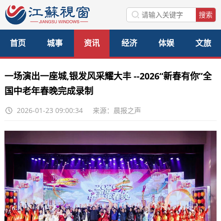
首页
城事
资讯
经济
体娱
文旅
美食
公益
访谈
一场演出一座城,银发风采耀大丰 --2026“新春有你”全
国中老年春晚完成录制
2026-01-23 09:00:34
来源：晨报之声