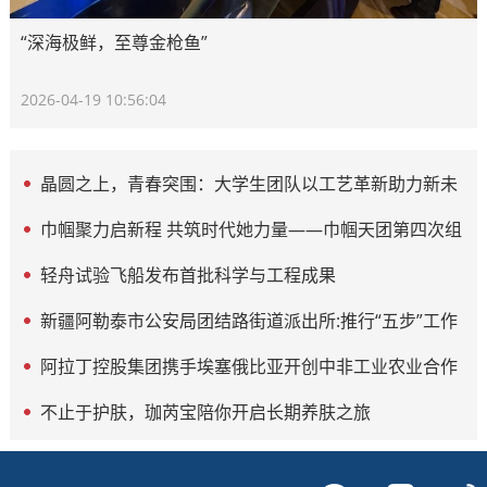
“深海极鲜，至尊金枪鱼”
2026-04-19 10:56:04
晶圆之上，青春突围：大学生团队以工艺革新助力新未
来
巾帼聚力启新程 共筑时代她力量——巾帼天团第四次组
委会筹备会圆满举办
轻舟试验飞船发布首批科学与工程成果
新疆阿勒泰市公安局团结路街道派出所:推行“五步”工作
法 打造新时代“枫”景线
阿拉丁控股集团携手埃塞俄比亚开创中非工业农业合作
新篇章
不止于护肤，珈芮宝陪你开启长期养肤之旅