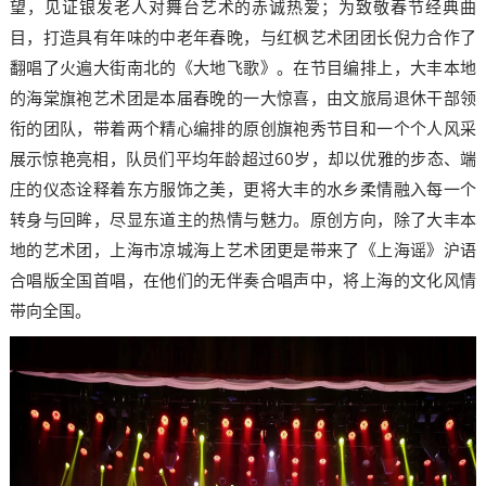
望，见证银发老人对舞台艺术的赤诚热爱；为致敬春节经典曲
目，打造具有年味的中老年春晚，与红枫艺术团团长倪力合作了
翻唱了火遍大街南北的《大地飞歌》。在节目编排上，大丰本地
的海棠旗袍艺术团是本届春晚的一大惊喜，由文旅局退休干部领
衔的团队，带着两个精心编排的原创旗袍秀节目和一个个人风采
展示惊艳亮相，队员们平均年龄超过60岁，却以优雅的步态、端
庄的仪态诠释着东方服饰之美，更将大丰的水乡柔情融入每一个
转身与回眸，尽显东道主的热情与魅力。原创方向，除了大丰本
地的艺术团，上海市凉城海上艺术团更是带来了《上海谣》沪语
合唱版全国首唱，在他们的无伴奏合唱声中，将上海的文化风情
带向全国。