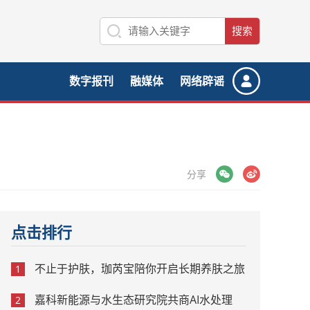
数字报刊
融媒体
网络辟谣
微信
微博
分享
点击排行
不止于护肤，珈芮宝陪你开启长期养肤之旅
1
嘉科新能源与水生态研究院共商AI水处理
2