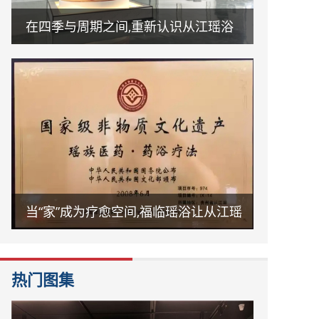
在四季与周期之间,重新认识从江瑶浴
当“家”成为疗愈空间,福临瑶浴让从江瑶
浴走进日常生活
热门图集