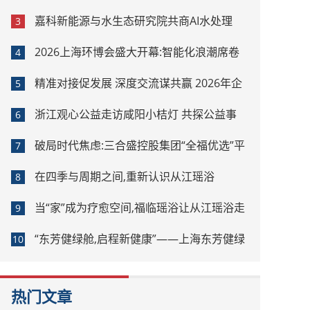
嘉科新能源与水生态研究院共商AI水处理
3
2026上海环博会盛大开幕:智能化浪潮席卷
4
环保产业
精准对接促发展 深度交流谋共赢 2026年企
5
业投融资交流活动第二期圆满举行
浙江观心公益走访咸阳小桔灯 共探公益事
6
业可持续发展新路径
破局时代焦虑:三合盛控股集团“全福优选”平
7
台正式启航
在四季与周期之间,重新认识从江瑶浴
8
当“家”成为疗愈空间,福临瑶浴让从江瑶浴走
9
进日常生活
“东芳健绿舱,启程新健康”——上海东芳健绿
10
AI智能养身舱品牌发布会圆满成功
热门文章