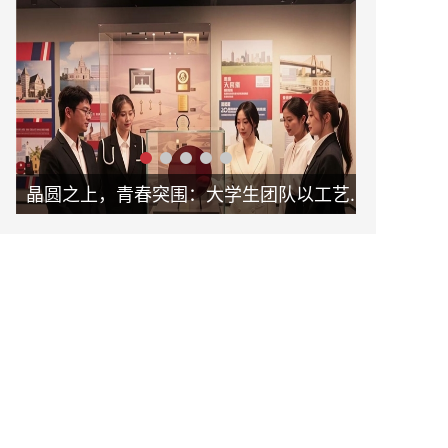
晶圆之上，青春突围：大学生团队以工艺革新助力新未来
破局固废治理！怀德学子以 “泥能共生” 项目书写环保科创答卷