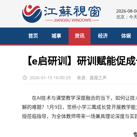
2026-08-
首页
城事
资讯
经济
体娱
【e启研训】研训赋能促成
2026-01-15 16:00:29
来源：晨报之声
在AI技术与课堂教学深度融合的当下，如何让
解的难题？1月9日，笕桥小学三鹰成长营开展教学
授莅临指导，为全体教师带来一场兼具理论深度与实