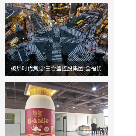
破局时代焦虑:三合盛控股集团“全福优
选”平台正式启航