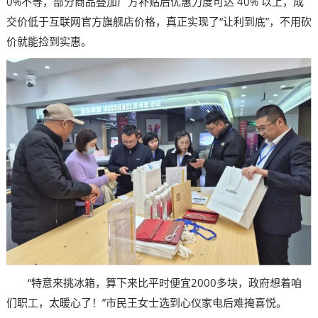
0%不等，部分商品叠加厂方补贴后优惠力度可达 40% 以上，成
交价低于互联网官方旗舰店价格，真正实现了“让利到底”，不用砍
价就能捡到实惠。
“特意来挑冰箱，算下来比平时便宜2000多块，政府想着咱
们职工，太暖心了！”市民王女士选到心仪家电后难掩喜悦。