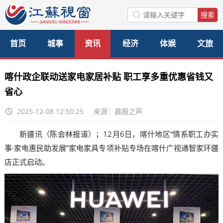
首页
城事
资讯
经济
体娱
文旅
美食
公益
访谈
喀什政企联动送家电家居补贴 职工享多重优惠省钱又
省心
2025-12-08 12:50:25
来源：晨报之声
新疆讯（陈会林报道）；12月6日，喀什地区“情系职工办实
事·家电惠民助发展”家电家具专项补贴专场在喀什广视通智家环疆
店正式启动。