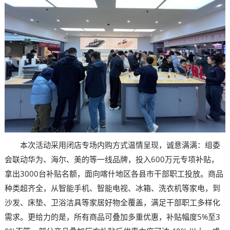
本次活动采用闭店专场内购方式温情呈现，诚意满满：组委
会联动华为、海尔、美的等一线品牌，投入600万元专项补贴，
拿出3000台补贴名额，面向喀什地区各县市干部职工投放。商品
种类超齐全，从智能手机、智能电视、冰箱、洗衣机等家电，到
沙发、床垫、卫浴洁具等家居好物全覆盖，满足干部职工多样化
需求。更给力的是，所有商品可叠加多重优惠，补贴幅度5%至3