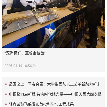
“深海极鲜，至尊金枪鱼”
2026-04-19 10:56:04
晶圆之上，青春突围：大学生团队以工艺革新助力新未
来
巾帼聚力启新程 共筑时代她力量——巾帼天团第四次组
委会筹备会圆满举办
轻舟试验飞船发布首批科学与工程成果