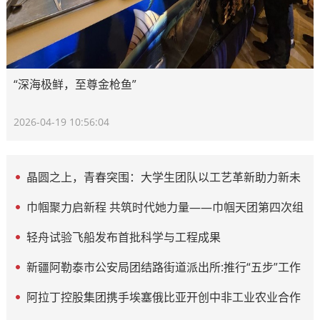
“深海极鲜，至尊金枪鱼”
2026-04-19 10:56:04
晶圆之上，青春突围：大学生团队以工艺革新助力新未
来
巾帼聚力启新程 共筑时代她力量——巾帼天团第四次组
委会筹备会圆满举办
轻舟试验飞船发布首批科学与工程成果
新疆阿勒泰市公安局团结路街道派出所:推行“五步”工作
法 打造新时代“枫”景线
阿拉丁控股集团携手埃塞俄比亚开创中非工业农业合作