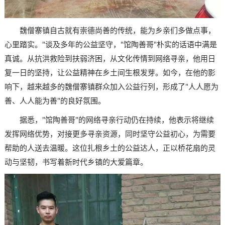
魏僧寨镇自古就有崇德尚善的传统，能为乡亲们多做点事，
心里踏实。"谈及多年的公益坚守，"馆陶善哥"朴实的话语中满是
真诚。从抗洪救险到扶弱济困，从文化传情到网络寻亲，他用日
复一日的坚持，让公益精神在乡土间生根发芽。如今，在他的影
响下，越来越多的魏僧寨镇群众加入公益行列，形成了"人人愿为
善、人人能为善"的良好氛围。
据悉，"馆陶善哥"的网络寻亲行动仍在持续，他表示将继续
发挥网络优势，对接更多寻亲资源，同时坚守公益初心，为需要
帮助的人送去温暖。这位扎根乡土的公益达人，正以桥花扇的灵
动与坚韧，书写着新时代乡镇的大爱篇章。