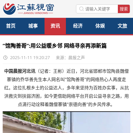
首页
城事
资讯
经济
体娱
文旅
美食
公益
访谈
”馆陶善哥”:用公益暖乡邻 网络寻亲再添新篇
2025-11-11 19:20:27
来源：晨报之声
中国晨报河北讯
（记者：王彬）近日，河北省邯郸市馆陶县魏僧
寨镇的乔华善先生本人网名叫"馆陶善哥"的网络热心人再度走
红。这位扎根乡土的公益达人，多年来坚持为百姓办实事，从抗
洪救灾到扶弱济困，如今更借助网络平台开启公益寻亲之路，用
点滴行动诠释着魏僧寨镇"崇德向善"的乡风传承。