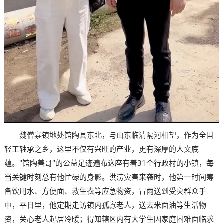
魏僧寨镇地处馆陶县东北，与山东临清隔河相望，作为全国
轻工轴承之乡，这里不仅有兴旺的产业，更有深厚的人文底
蕴。"馆陶善哥"的公益足迹遍布这座有着31个行政村的小镇，每
当关键时刻总有他忙碌的身影。洪涝灾害来袭时，他第一时间筹
备饮用水、方便面、救生衣等应急物资，冒雨送到受灾群众手
中，平日里，他定期走访镇内孤寡老人，送去米面油等生活物
资，关心老人起居冷暖；得知辖区内有大学生因家庭困难面临求