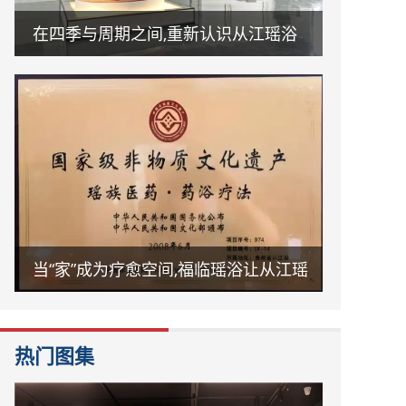
在四季与周期之间,重新认识从江瑶浴
当“家”成为疗愈空间,福临瑶浴让从江瑶
浴走进日常生活
热门图集