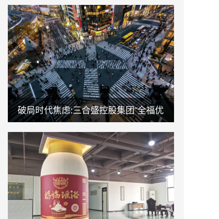
破局时代焦虑:三合盛控股集团“全福优
选”平台正式启航