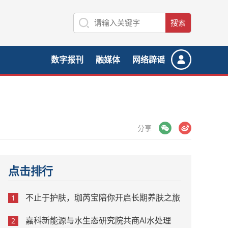
数字报刊
融媒体
网络辟谣
微信
微博
分享
点击排行
不止于护肤，珈芮宝陪你开启长期养肤之旅
1
嘉科新能源与水生态研究院共商AI水处理
2