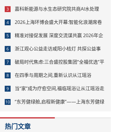
嘉科新能源与水生态研究院共商AI水处理
3
2026上海环博会盛大开幕:智能化浪潮席卷
4
环保产业
精准对接促发展 深度交流谋共赢 2026年企
5
业投融资交流活动第二期圆满举行
浙江观心公益走访咸阳小桔灯 共探公益事
6
业可持续发展新路径
破局时代焦虑:三合盛控股集团“全福优选”平
7
台正式启航
在四季与周期之间,重新认识从江瑶浴
8
当“家”成为疗愈空间,福临瑶浴让从江瑶浴走
9
进日常生活
“东芳健绿舱,启程新健康”——上海东芳健绿
10
AI智能养身舱品牌发布会圆满成功
热门文章