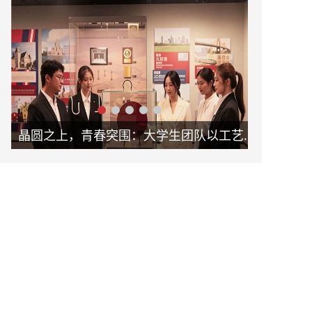
晶圆之上，青春突围：大学生团队以工艺革新助力新未来
破局固废治理！怀德学子以 “泥能共生” 项目书写环保科创答卷