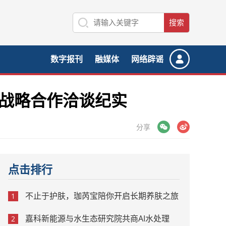
数字报刊
融媒体
网络辟谣
院战略合作洽谈纪实
微信
微博
分享
点击排行
不止于护肤，珈芮宝陪你开启长期养肤之旅
1
嘉科新能源与水生态研究院共商AI水处理
2