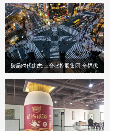
破局时代焦虑:三合盛控股集团“全福优
选”平台正式启航