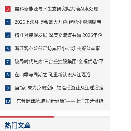
嘉科新能源与水生态研究院共商AI水处理
3
2026上海环博会盛大开幕:智能化浪潮席卷
4
环保产业
精准对接促发展 深度交流谋共赢 2026年企
5
业投融资交流活动第二期圆满举行
浙江观心公益走访咸阳小桔灯 共探公益事
6
业可持续发展新路径
破局时代焦虑:三合盛控股集团“全福优选”平
7
台正式启航
在四季与周期之间,重新认识从江瑶浴
8
当“家”成为疗愈空间,福临瑶浴让从江瑶浴走
9
进日常生活
“东芳健绿舱,启程新健康”——上海东芳健绿
10
AI智能养身舱品牌发布会圆满成功
热门文章