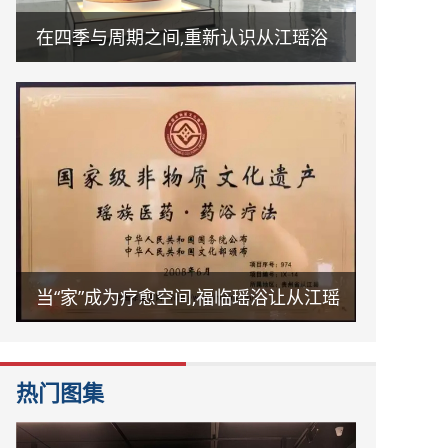
在四季与周期之间,重新认识从江瑶浴
当“家”成为疗愈空间,福临瑶浴让从江瑶
浴走进日常生活
热门图集