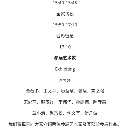
15:40-15:45
画家访谈
15:50-17:10
合影留念
17:10
参展艺术家
Exhibiting
Artist
金薇冬、王文平、廖益曙、张珺、宣坚强
宋彩萍、赵茂祥、李伟华、孙建楠、陶彦霖
章小清、赵乃松、沈文荟、傅舟波
我们将每天向大家介绍两位参展艺术家及其部分参展作品。