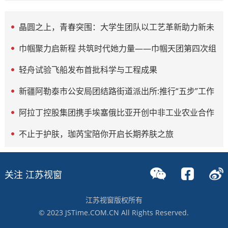
晶圆之上，青春突围：大学生团队以工艺革新助力新未
来
巾帼聚力启新程 共筑时代她力量——巾帼天团第四次组
委会筹备会圆满举办
轻舟试验飞船发布首批科学与工程成果
新疆阿勒泰市公安局团结路街道派出所:推行“五步”工作
法 打造新时代“枫”景线
阿拉丁控股集团携手埃塞俄比亚开创中非工业农业合作
新篇章
不止于护肤，珈芮宝陪你开启长期养肤之旅
关注 江苏视窗
江苏视窗版权所有
© 2023 JSTime.COM.CN All Rights Reserved.