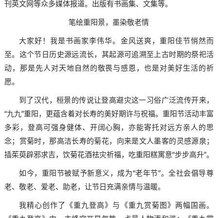
刊英文网等众多媒体报道。出版有书画集、文集等。
笔绘重阳景，墨染敬老情
大家好！我是书画家李伟华。金风送爽，重阳佳节悄然而
至。这个节日历史源远流长，其起源可追溯至上古时期的祭祀活
动，那是先人对天地自然的敬畏与感恩，也是对美好生活的祈
愿。
到了汉代，桓景的传说让登高避灾这一习俗广泛流传开来，
“九九”重阳，更蕴含着对长寿的美好期许与祝福。重阳节活动丰富
多彩，登高可强身健体、开阔心胸，亦能寄托对远方亲人的思
念；赏菊时，那高洁长寿的菊花，向来是文人墨客的灵感源泉；
插茱萸辟邪求吉，饮菊花酒祛灾祈福，吃重阳糕寓意“步步高升”。
如今，重阳节被赋予新意义，成为“老年节”。全社会倡导尊
老、敬老、爱老、助老，让节日充满亲情与温暖。
我精心创作了《重九登高》与《重九赏菊图》两幅国画。