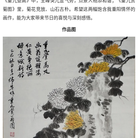
《重九登高》中，主峰突兀显气势，点景人物添和谐；《重九赏
菊图》里，菊花竞放、山石古朴。希望这两幅饱含我重阳情怀的
画作，能为大家带来节日的喜悦与深刻感悟。
作品图