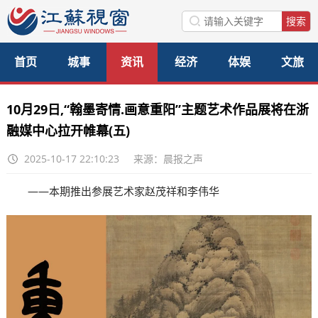
首页
城事
资讯
经济
体娱
文旅
美食
公益
访谈
10月29日,“翰墨寄情.画意重阳”主题艺术作品展将在浙
融媒中心拉开帷幕(五)
2025-10-17 22:10:23
来源：晨报之声
——本期推出参展艺术家赵茂祥和李伟华