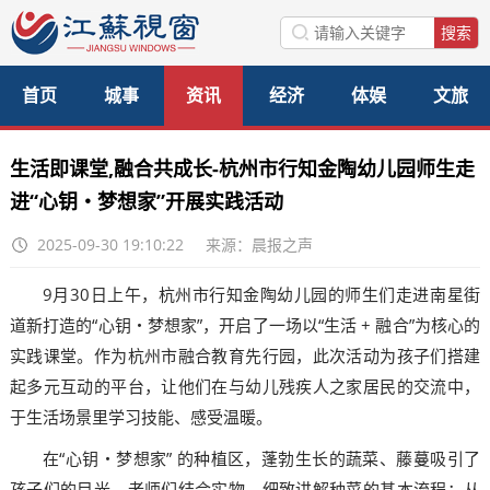
首页
城事
资讯
经济
体娱
文旅
美食
公益
访谈
生活即课堂,融合共成长-杭州市行知金陶幼儿园师生走
进“心钥・梦想家”开展实践活动
2025-09-30 19:10:22
来源：晨报之声
9月30日上午，杭州市行知金陶幼儿园的师生们走进南星街
道新打造的“心钥・梦想家”，开启了一场以“生活 + 融合”为核心的
实践课堂。作为杭州市融合教育先行园，此次活动为孩子们搭建
起多元互动的平台，让他们在与幼儿残疾人之家居民的交流中，
于生活场景里学习技能、感受温暖。
在“心钥・梦想家” 的种植区，蓬勃生长的蔬菜、藤蔓吸引了
孩子们的目光。老师们结合实物，细致讲解种菜的基本流程：从