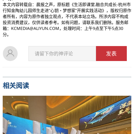
本文内容转载自：晨报之声，原标题《生活即课堂,融合共成长-杭州市
行知金陶幼儿园师生走进“心钥・梦想家”开展实践活动》，版权归原作
者所有，内容为原作者独立观点，不代表本站立场。所涉内容不构成
投资消费建议，仅供读者参考。如有问题，请联系我们删除。服务邮
箱：KCMEDIA@ALIYUN.COM，处理时间：上午9点至下午5点30
分。
发表
请留下你的神评论
相关阅读