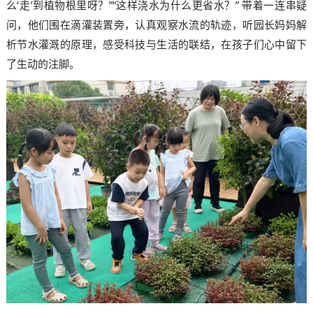
么‘走’到植物根里呀？”“这样浇水为什么更省水？” 带着一连串疑
问，他们围在滴灌装置旁，认真观察水流的轨迹，听园长妈妈解
析节水灌溉的原理，感受科技与生活的联结，在孩子们心中留下
了生动的注脚。