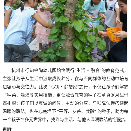
杭州市行知金陶幼儿园始终践行“生活 + 融合”的教育范式，
主张让孩子从生活中汲取成长养分，在与不同群体的互动中培育
包容心与交往力。此次 “心钥・梦想家”之行，不仅让孩子们掌握
了种菜、滴灌等实用技能，更让融合教育的种子在童真岁月里悄
然扎根：孩子们以真诚的问候、主动的分享，与残障伙伴搭建起
温暖的联结，也在心底埋下 “平等、友善、共融” 的种子，助力每
一个孩子在多元世界中，找到与生活、与他人温暖联结的“钥匙”。
声明：