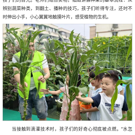
辨别蔬菜种类，到翻土、播种的技巧，孩子们听得专注，还时不
时伸出小手，小心翼翼地触摸叶片，感受植物的生机。
当接触到滴灌技术时，孩子们的好奇心彻底被点燃。“水怎