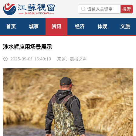
首页
城事
资讯
经济
体娱
文旅
美食
公益
访谈
涉水裤应用场景展示
2025-09-01 16:40:19
来源：晨报之声