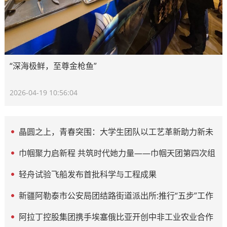
“深海极鲜，至尊金枪鱼”
2026-04-19 10:56:04
晶圆之上，青春突围：大学生团队以工艺革新助力新未
来
巾帼聚力启新程 共筑时代她力量——巾帼天团第四次组
委会筹备会圆满举办
轻舟试验飞船发布首批科学与工程成果
新疆阿勒泰市公安局团结路街道派出所:推行“五步”工作
法 打造新时代“枫”景线
阿拉丁控股集团携手埃塞俄比亚开创中非工业农业合作