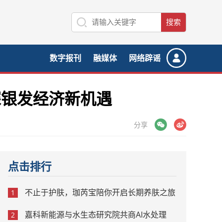
数字报刊
融媒体
网络辟谣
探银发经济新机遇
微信
微博
分享
点击排行
不止于护肤，珈芮宝陪你开启长期养肤之旅
1
嘉科新能源与水生态研究院共商AI水处理
2