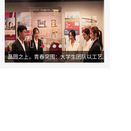
晶圆之上，青春突围：大学生团队以工艺革新助力新未来
破局固废治理！怀德学子以 “泥能共生” 项目书写环保科创答卷