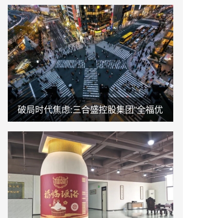
破局时代焦虑:三合盛控股集团“全福优
选”平台正式启航