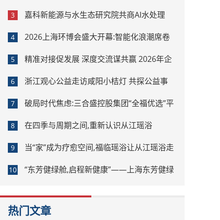
嘉科新能源与水生态研究院共商AI水处理
3
2026上海环博会盛大开幕:智能化浪潮席卷
4
环保产业
精准对接促发展 深度交流谋共赢 2026年企
5
业投融资交流活动第二期圆满举行
浙江观心公益走访咸阳小桔灯 共探公益事
6
业可持续发展新路径
破局时代焦虑:三合盛控股集团“全福优选”平
7
台正式启航
在四季与周期之间,重新认识从江瑶浴
8
当“家”成为疗愈空间,福临瑶浴让从江瑶浴走
9
进日常生活
“东芳健绿舱,启程新健康”——上海东芳健绿
10
AI智能养身舱品牌发布会圆满成功
热门文章