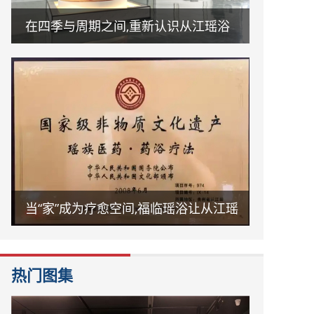
在四季与周期之间,重新认识从江瑶浴
当“家”成为疗愈空间,福临瑶浴让从江瑶
浴走进日常生活
热门图集