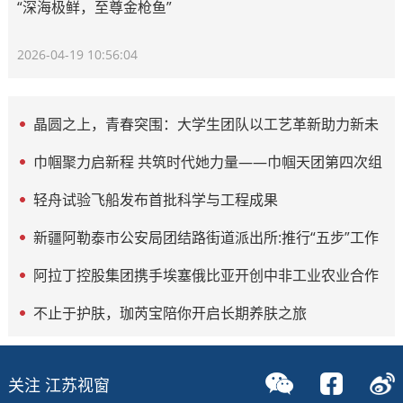
“深海极鲜，至尊金枪鱼”
2026-04-19 10:56:04
晶圆之上，青春突围：大学生团队以工艺革新助力新未
来
巾帼聚力启新程 共筑时代她力量——巾帼天团第四次组
委会筹备会圆满举办
轻舟试验飞船发布首批科学与工程成果
新疆阿勒泰市公安局团结路街道派出所:推行“五步”工作
法 打造新时代“枫”景线
阿拉丁控股集团携手埃塞俄比亚开创中非工业农业合作
新篇章
不止于护肤，珈芮宝陪你开启长期养肤之旅
关注 江苏视窗