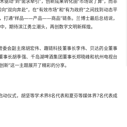
驱动”到“需求牵引”，创新成果转化由“市场说了算”，而非
向“双向奔赴”，在“有效市场”和“有为政府”之间找到动态平
，打通“样品——产品——商品”链条。兰博士最后总结说，
发展中，期待滨江勇立潮头，再创数字文明新辉煌。
容管委会副主席胡宏伟、趣链科技董事长李伟、贝达药业董事
批科学与工程成果
董事长胡季强、千岛湖啤酒集团董事长郑晓峰和杭州电视台
创新”这一主题展开了精彩的分享。
启动仪式，胡坚等学术界8名代表和夏芬等媒体界7名代表成