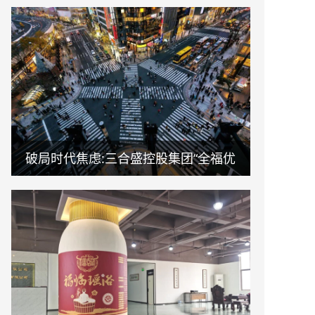
破局时代焦虑:三合盛控股集团“全福优
选”平台正式启航