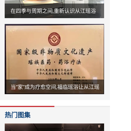
在四季与周期之间,重新认识从江瑶浴
当“家”成为疗愈空间,福临瑶浴让从江瑶
浴走进日常生活
热门图集