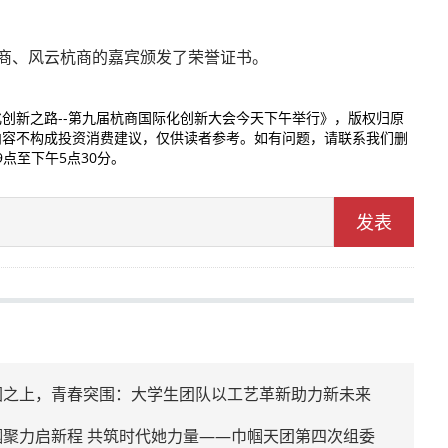
杭商、风云杭商的嘉宾颁发了荣誉证书。
创新之路--第九届杭商国际化创新大会今天下午举行》，版权归原
内容不构成投资消费建议，仅供读者参考。如有问题，请联系我们删
9点至下午5点30分。
发表
圆之上，青春突围：大学生团队以工艺革新助力新未来
帼聚力启新程 共筑时代她力量——巾帼天团第四次组委