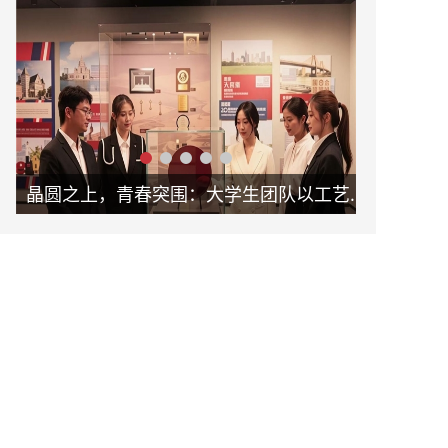
晶圆之上，青春突围：大学生团队以工艺革新助力新未来
破局固废治理！怀德学子以 “泥能共生” 项目书写环保科创答卷