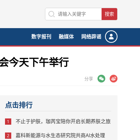
数字报刊
融媒体
网络辟谣
大会今天下午举行
微信
微博
分享
点击排行
不止于护肤，珈芮宝陪你开启长期养肤之旅
1
嘉科新能源与水生态研究院共商AI水处理
2