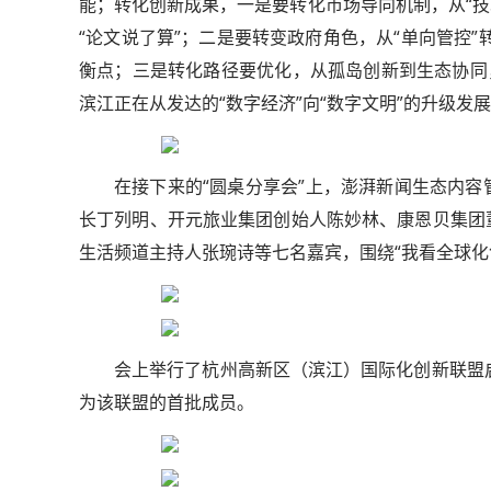
能；转化创新成果，一是要转化市场导向机制，从“技术
“论文说了算”；二是要转变政府角色，从“单向管控”转
衡点；三是转化路径要优化，从孤岛创新到生态协同
滨江正在从发达的“数字经济”向“数字文明”的升级
在接下来的“圆桌分享会”上，澎湃新闻生态内
轻舟试验飞船发布首
长丁列明、开元旅业集团创始人陈妙林、康恩贝集团
生活频道主持人张琬诗等七名嘉宾，围绕“我看全球化
会上举行了杭州高新区（滨江）国际化创新联盟
为该联盟的首批成员。