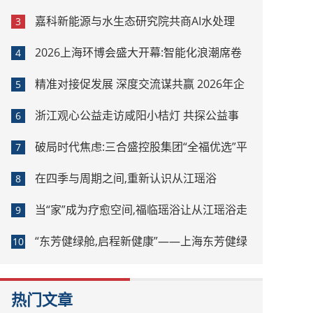
嘉科新能源与水生态研究院共商AI水处理
3
2026上海环博会盛大开幕:智能化浪潮席卷
4
环保产业
精准对接促发展 深度交流谋共赢 2026年企
5
业投融资交流活动第二期圆满举行
浙江观心公益走访咸阳小桔灯 共探公益事
6
业可持续发展新路径
破局时代焦虑:三合盛控股集团“全福优选”平
7
台正式启航
在四季与周期之间,重新认识从江瑶浴
8
当“家”成为疗愈空间,福临瑶浴让从江瑶浴走
9
进日常生活
“东芳健绿舱,启程新健康”——上海东芳健绿
10
AI智能养身舱品牌发布会圆满成功
热门文章