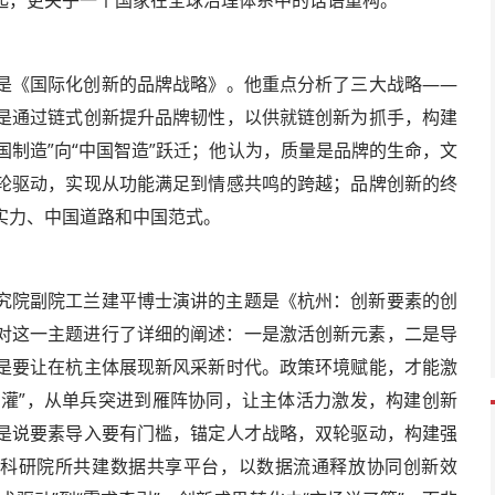
起，更关乎一个国家在全球治理体系中的话语重构。
是《国际化创新的品牌战略》。他重点分析了三大战略——
是通过链式创新提升品牌韧性，以供就链创新为抓手，构建
国制造”向“中国智造”跃迁；他认为，质量是品牌的生命，文
轮驱动，实现从功能满足到情感共鸣的跨越；品牌创新的终
实力、中国道路和中国范式。
究院副院工兰建平博士演讲的主题是《杭州：创新要素的创
对这一主题进行了详细的阐述：一是激活创新元素，二是导
是要让在杭主体展现新风采新时代。政策环境赋能，才能激
滴灌”，从单兵突进到雁阵协同，让主体活力激发，构建创新
是说要素导入要有门槛，锚定人才战略，双轮驱动，构建强
-科研院所共建数据共享平台，以数据流通释放协同创新效