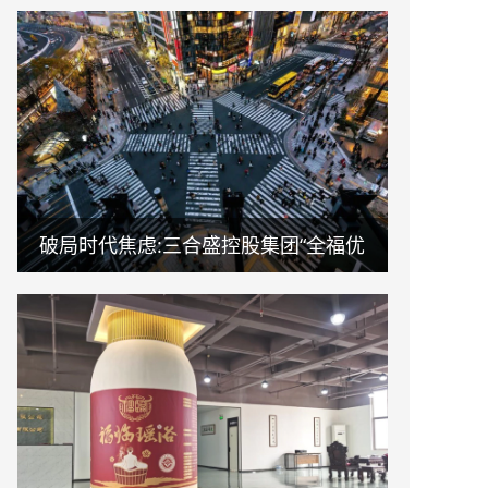
破局时代焦虑:三合盛控股集团“全福优
选”平台正式启航