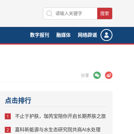
数字报刊
融媒体
网络辟谣
微信
微博
分享
点击排行
不止于护肤，珈芮宝陪你开启长期养肤之旅
1
嘉科新能源与水生态研究院共商AI水处理
2