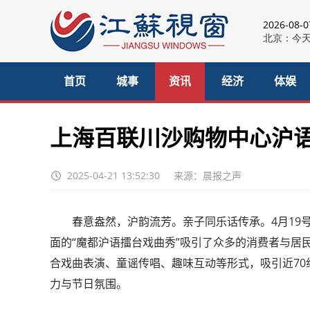
2026-08-
首页
城事
资讯
经济
体娱
上海百联川沙购物中心沪
2025-04-21 13:52:30
来源：晨报之声
春意盎然，沪韵流芳。亲子同乐话传承。4月19号
面的“魔都沪语擂台戏曲秀”吸引了众多的消费者与居
合戏曲表演、童谣传唱、趣味互动等形式，吸引近7
力与节日氛围。