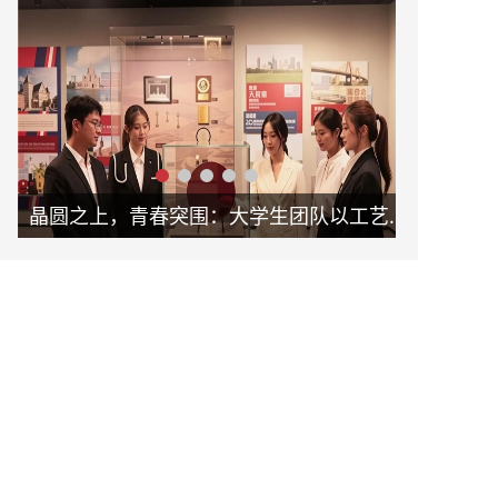
晶圆之上，青春突围：大学生团队以工艺革新助力新未来
破局固废治理！怀德学子以 “泥能共生” 项目书写环保科创答卷