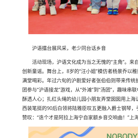
沪语擂台展风采，老少同台话乡音
活动现场，沪语文化成为当之无愧的“主角”。来自
创新童谣。舞台上，8岁的“汪小姐”模仿者杨景乔以
满堂喝彩。年过六旬的沪剧爱好者张伯伯则带来传统
团参与“沪语接龙”游戏，从“外滩”到“汤团”，趣味
酥透人心；扎红头绳的幼儿园小朋友弄堂囡囡用上海
西装笔挺的90后白领将陆雅臣叹五更融入爵士钢琴
赞叹：“迭个才是阿拉上海宁自家额乡音交响曲！”上