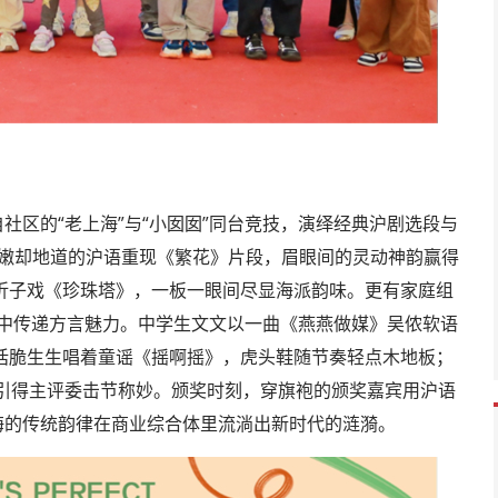
社区的“老上海”与“小囡囡”同台竞技，演绎经典沪剧选段与
稚嫩却地道的沪语重现《繁花》片段，眉眼间的灵动神韵赢得
折子戏《珍珠塔》，一板一眼间尽显海派韵味。更有家庭组
串联中传递方言魅力。中学生文文以一曲《燕燕做媒》吴侬软语
话脆生生唱着童谣《摇啊摇》，虎头鞋随节奏轻点木地板；
，引得主评委击节称妙。颁奖时刻，穿旗袍的颁奖嘉宾用沪语
海的传统韵律在商业综合体里流淌出新时代的涟漪。