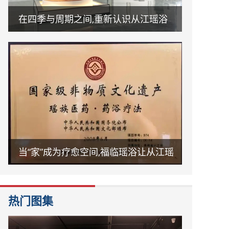
在四季与周期之间,重新认识从江瑶浴
当“家”成为疗愈空间,福临瑶浴让从江瑶
浴走进日常生活
热门图集