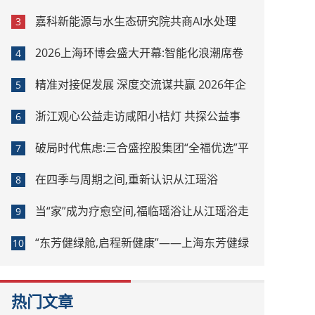
嘉科新能源与水生态研究院共商AI水处理
3
2026上海环博会盛大开幕:智能化浪潮席卷
4
环保产业
精准对接促发展 深度交流谋共赢 2026年企
5
业投融资交流活动第二期圆满举行
浙江观心公益走访咸阳小桔灯 共探公益事
6
业可持续发展新路径
破局时代焦虑:三合盛控股集团“全福优选”平
7
台正式启航
在四季与周期之间,重新认识从江瑶浴
8
当“家”成为疗愈空间,福临瑶浴让从江瑶浴走
9
进日常生活
“东芳健绿舱,启程新健康”——上海东芳健绿
10
AI智能养身舱品牌发布会圆满成功
热门文章