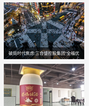
破局时代焦虑:三合盛控股集团“全福优
选”平台正式启航