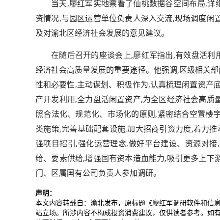
当天,廖红军实地察看了仙桃数据谷空间布局,
资情况,与园区运营单位负责人深入交流,现场调度闲
及对渝北区经济社会发展的意见建议。
在随后召开的座谈会上,廖红军指出,有效盘活
经济社会高质量发展的重要途径。他强调,区级相关
性和必要性,主动谋划、积极作为,认真梳理闲置资产
产开发利用,全力盘活闲置资产,为全区经济社会高质
照合法化、规范化、市场化的原则,紧密结合空置楼
类施策,完善基础配套设施,加大招商引资力度,着力推
强项目招引,强化运营理念,做好平台建设、资源对接
给、要素供给,增强国有资本造血能力,吸引更多上下
门、区属国有公司负责人参加调研。
声明：
本文内容转载自：渝北发布，原标题《廖红军调研软件和信
站立场。所涉内容不构成投资消费建议，仅供读者参考。如有问题，