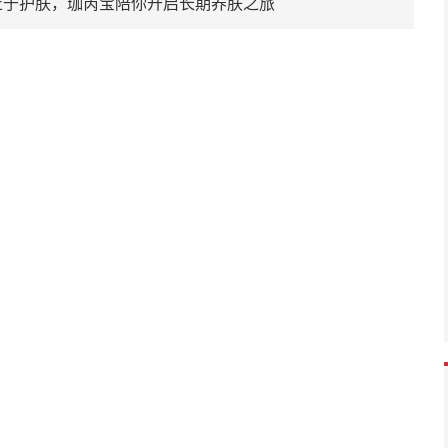
止于护肤，珈芮宝陪你开启长期养肤之旅