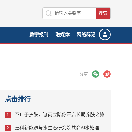
数字报刊
融媒体
网络辟谣
微信
微博
分享
点击排行
不止于护肤，珈芮宝陪你开启长期养肤之旅
1
嘉科新能源与水生态研究院共商AI水处理
2