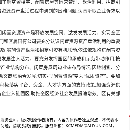
详细了解空置楼宇、闲置房屋等运营管理、盘活利用、招商引
置资源资产盘活过程中遇到的困难问题,认真听取企业诉求以
利用闲置资源资产是释放发展空间、激发发展活力、实现全区
部门和区属国有公司要充分认识闲置资源资产盘活利用的重要
底数,实施资产盘活和招商引资有机联动,依法依规推进闲置资
量发展注入活力。要充分发挥园区的承载和示范带动作用,按
宇产业结构分布、闲置房屋周边业态布局情况,因地制宜、分
动文商旅融合发展,切实把“闲置资源”变为“优质资产”。要加
,积极落实平台、资金、人才等方面的支持政策,加强资源供
游企业入驻园区,助推全区经济社会发展提速增效。区有关部
息服务业》，版权归原作者所有，内容为原作者独立观点，不代表本
请联系我们删除。服务邮箱：KCMEDIA@ALIYUN.COM，