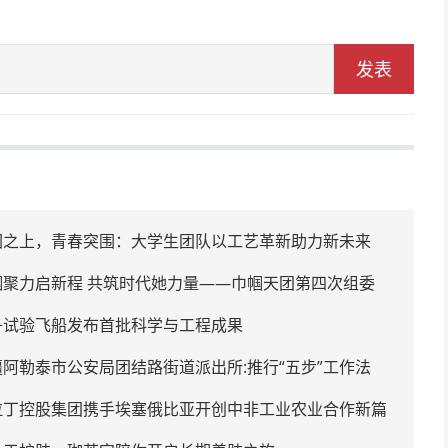
发表
圆之上，青春突围：大学生团队以工艺革新助力新未来
帼聚力启新程 共筑时代她力量——巾帼天团第四次组委
备会圆满举办
舟试验飞船发布首批科学与工程成果
疆阿勒泰市公安局团结路街道派出所:推行“五步”工作法
时代“枫”景线
拉丁控股集团携手埃塞俄比亚开创中非工业农业合作新篇