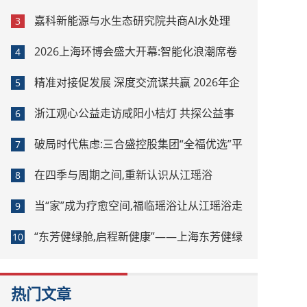
嘉科新能源与水生态研究院共商AI水处理
3
2026上海环博会盛大开幕:智能化浪潮席卷
4
环保产业
精准对接促发展 深度交流谋共赢 2026年企
5
业投融资交流活动第二期圆满举行
浙江观心公益走访咸阳小桔灯 共探公益事
6
业可持续发展新路径
破局时代焦虑:三合盛控股集团“全福优选”平
7
台正式启航
在四季与周期之间,重新认识从江瑶浴
8
当“家”成为疗愈空间,福临瑶浴让从江瑶浴走
9
进日常生活
“东芳健绿舱,启程新健康”——上海东芳健绿
10
AI智能养身舱品牌发布会圆满成功
热门文章