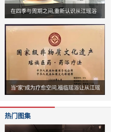
在四季与周期之间,重新认识从江瑶浴
当“家”成为疗愈空间,福临瑶浴让从江瑶
浴走进日常生活
热门图集