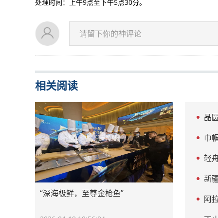
处理时间：上午9点至下午5点30分。
请留下你的神评论
相关阅读
晶
巾
会筹
轻
新
“深海极鲜，至尊金枪鱼”
打造新
阿