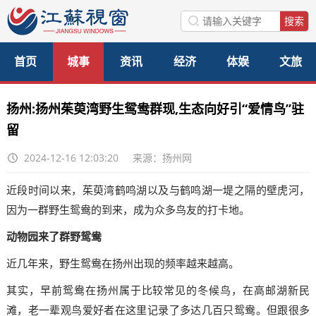
首页
城事
资讯
经济
体娱
文旅
美食
公益
访谈
扬州:扬州茱萸湾野生鸳鸯群现,生态向好引“爱情鸟”驻
留
2024-12-16 12:03:20
来源：扬州网
近段时间以来，茱萸湾鹤鸣湖以及与鹤鸣湖一堤之隔的壁虎河，
因为一群野生鸳鸯的到来，成为众多鸟友的打卡地。
动物园来了群野鸳鸯
近几年来，野生鸳鸯在扬州出现的频率越来越高。
其实，早前鸳鸯在扬州属于比较常见的冬候鸟，在高邮湖新民
滩，老一辈观鸟爱好者在这里记录了多达几百只鸳鸯。但跟很多