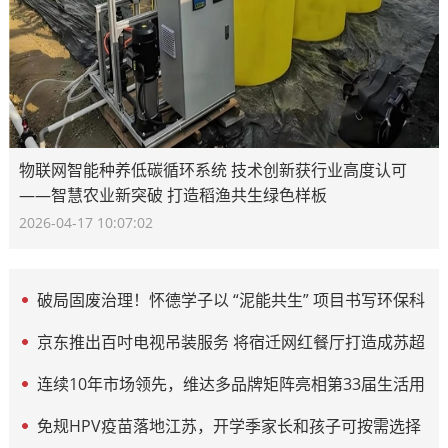
物联网智能种养低碳循环系统 技术创新获行业高度认可
——智慧农业新突破 打造稻渔共生绿色样板
2026-04-17 10:07:02
破局固废治理！怀德学子以 “泥能共生” 项目书写环保科
创答卷
京东推出百吋电视吊装服务 将宿迁网红餐厅打造成苏超
“第二现场”
连续10年市场领先，维达多品牌矩阵亮相第33届生活用
纸展
免规HPV疫苗落地江苏，开学季家长和孩子可按需选择