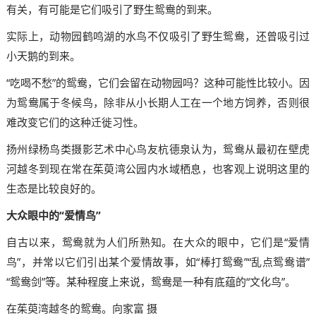
有关，有可能是它们吸引了野生鸳鸯的到来。
实际上，动物园鹤鸣湖的水鸟不仅吸引了野生鸳鸯，还曾吸引过
小天鹅的到来。
“吃喝不愁”的鸳鸯，它们会留在动物园吗？这种可能性比较小。因
为鸳鸯属于冬候鸟，除非从小长期人工在一个地方饲养，否则很
难改变它们的这种迁徙习性。
扬州绿杨鸟类摄影艺术中心鸟友杭德泉认为，鸳鸯从最初在壁虎
河越冬到现在常在茱萸湾公园内水域栖息，也客观上说明这里的
生态是比较良好的。
大众眼中的“爱情鸟”
自古以来，鸳鸯就为人们所熟知。在大众的眼中，它们是“爱情
鸟”，并常以它们引出某个爱情故事，如“棒打鸳鸯”“乱点鸳鸯谱”
“鸳鸯剑”等。某种程度上来说，鸳鸯是一种有底蕴的“文化鸟”。
在茱萸湾越冬的鸳鸯。向家富 摄