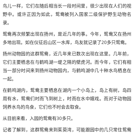
鸟儿一样，它们在随后相当长一段时间里，很少出现在人们的视
野中。或许正因为如此，鸳鸯被列入国家二级保护野生动物名
录。
鸳鸯再次频繁出现在扬州，是近几年的事。今年，鸳鸯又在扬州
多地出现。如在仪征后山区一水库，鸟友就记录了20多只鸳鸯。
扬州动物园的这群鸳鸯，近几年来已数次出现在这里。几年前，
它们主要栖息在与鹤鸣湖一堤之隔的壁虎河。而今年，它们有相
当一部分时间来到扬州动物园内，与鹤鸣湖中几十种水鸟栖息在
一起。
在鹤鸣湖内，鸳鸯主要栖息在湖内一个小岛上，岛上有树，岛四
周有水，鸳鸯们时而飞到树上，时而在水中嬉戏。而对于动物园
饲养水鸟的鸟食，它们也不时会去取食。
从目前来看，入园的鸳鸯有30多只。
记者了解到，这群鸳鸯来到茱萸湾，可能跟园中的几只常住鸳鸯