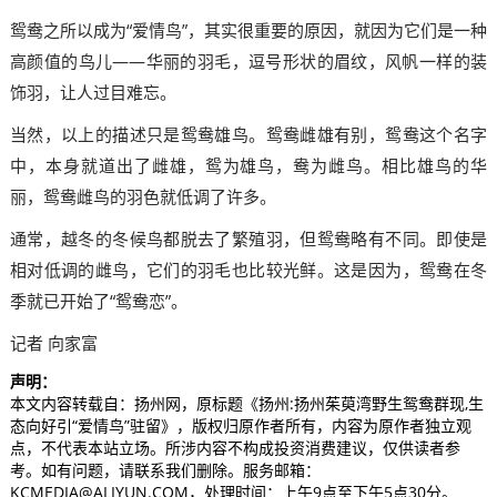
鸳鸯之所以成为“爱情鸟”，其实很重要的原因，就因为它们是一种
高颜值的鸟儿——华丽的羽毛，逗号形状的眉纹，风帆一样的装
饰羽，让人过目难忘。
当然，以上的描述只是鸳鸯雄鸟。鸳鸯雌雄有别，鸳鸯这个名字
中，本身就道出了雌雄，鸳为雄鸟，鸯为雌鸟。相比雄鸟的华
丽，鸳鸯雌鸟的羽色就低调了许多。
通常，越冬的冬候鸟都脱去了繁殖羽，但鸳鸯略有不同。即使是
相对低调的雌鸟，它们的羽毛也比较光鲜。这是因为，鸳鸯在冬
季就已开始了“鸳鸯恋”。
记者 向家富
声明：
本文内容转载自：扬州网，原标题《扬州:扬州茱萸湾野生鸳鸯群现,生
态向好引“爱情鸟”驻留》，版权归原作者所有，内容为原作者独立观
点，不代表本站立场。所涉内容不构成投资消费建议，仅供读者参
考。如有问题，请联系我们删除。服务邮箱：
KCMEDIA@ALIYUN.COM，处理时间：上午9点至下午5点30分。